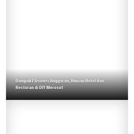
Dampak Efisiensi Anggaran, Hunian Hotel dan
Restoran di DIY Merosot