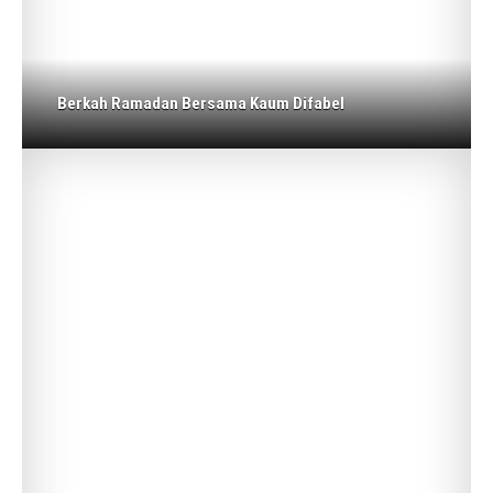
Berkah Ramadan Bersama Kaum Difabel