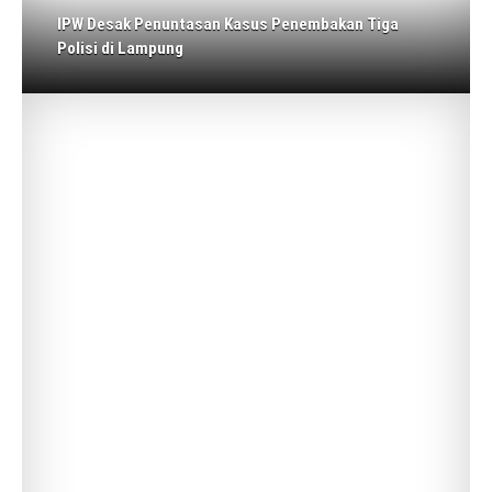
IPW Desak Penuntasan Kasus Penembakan Tiga
Polisi di Lampung