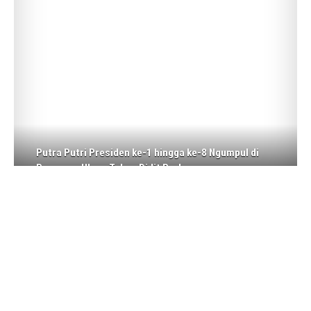
Putra Putri Presiden ke-1 hingga ke-8 Ngumpul di
Perayaan Ulang Tahun Didit Prabowo