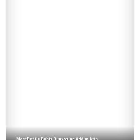
MostBet ile Bahis Dunyasina Addim Atin