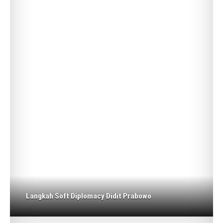
Langkah Soft Diplomacy Didit Prabowo