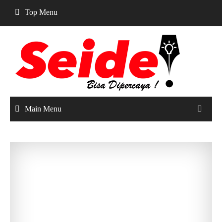
Skip
Top Menu
to
content
Main Menu