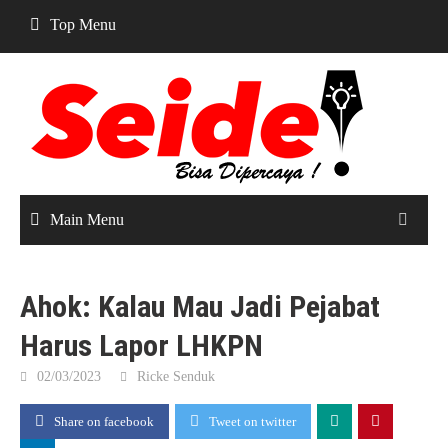
Skip
Top Menu
to
content
Main Menu
Ahok: Kalau Mau Jadi Pejabat
Harus Lapor LHKPN
02/03/2023
Ricke Senduk
Share on facebook
Tweet on twitter