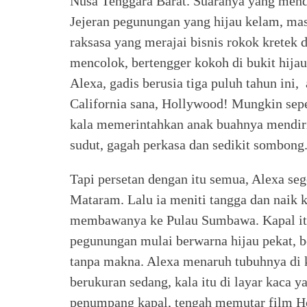
Nusa Tenggara Barat. Suaranya yang mend
Jejeran pegunungan yang hijau kelam, masi
raksasa yang merajai bisnis rokok kretek 
mencolok, bertengger kokoh di bukit hija
Alexa, gadis berusia tiga puluh tahun ini
California sana, Hollywood! Mungkin seper
kala memerintahkan anak buahnya mendirik
sudut, gagah perkasa dan sedikit sombong
Tapi persetan dengan itu semua, Alexa se
Mataram. Lalu ia meniti tangga dan naik k
membawanya ke Pulau Sumbawa. Kapal itu 
pegunungan mulai berwarna hijau pekat, 
tanpa makna. Alexa menaruh tubuhnya di k
berukuran sedang, kala itu di layar kaca y
penumpang kapal, tengah memutar film H