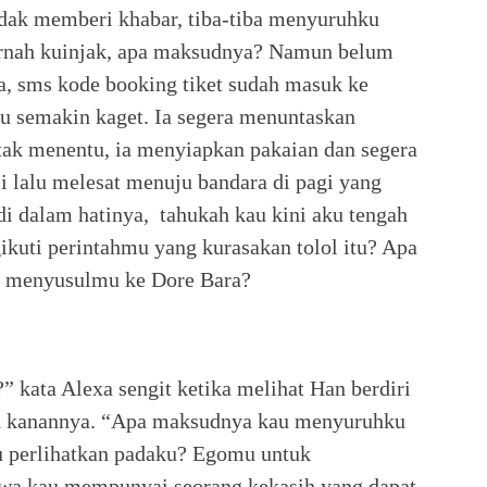
tidak memberi khabar, tiba-tiba menyuruhku
pernah kuinjak, apa maksudnya? Namun belum
, sms kode booking tiket sudah masuk ke
u semakin kaget. Ia segera menuntaskan
tak menentu, ia menyiapkan pakaian dan segera
i lalu melesat menuju bandara di pagi yang
i dalam hatinya, tahukah kau kini aku tengah
kuti perintahmu yang kurasakan tolol itu? Apa
us menyusulmu ke Dore Bara?
” kata Alexa sengit ketika melihat Han berdiri
an kanannya. “Apa maksudnya kau menyuruhku
au perlihatkan padaku? Egomu untuk
wa kau mempunyai seorang kekasih yang dapat