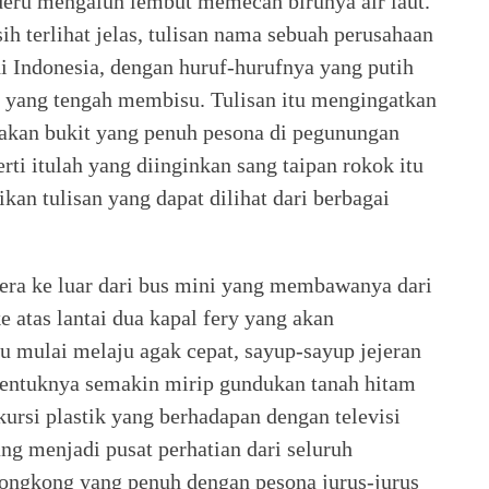
eru mengalun lembut memecah birunya air laut.
h terlihat jelas, tulisan nama sebuah perusahaan
di Indonesia, dengan huruf-hurufnya yang putih
u yang tengah membisu. Tulisan itu mengingatkan
, akan bukit yang penuh pesona di pegunungan
ti itulah yang diinginkan sang taipan rokok itu
an tulisan yang dapat dilihat dari berbagai
.
gera ke luar dari bus mini yang membawanya dari
e atas lantai dua kapal fery yang akan
mulai melaju agak cepat, sayup-sayup jejeran
bentuknya semakin mirip gundukan tanah hitam
ursi plastik yang berhadapan dengan televisi
ang menjadi pusat perhatian dari seluruh
ongkong yang penuh dengan pesona jurus-jurus