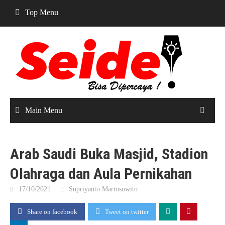
Skip
Top Menu
to
content
Main Menu
Arab Saudi Buka Masjid, Stadion
Olahraga dan Aula Pernikahan
17/10/2021
Supriyanto Martosuwito
Share on facebook
Tweet on twitter