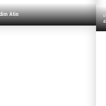
dim Atin
U
d