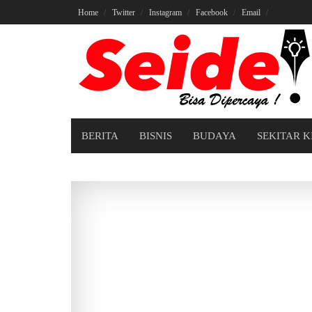
Skip
Home
Twitter
Instagram
Facebook
Email
to
content
BERITA
BISNIS
BUDAYA
SEKITAR K