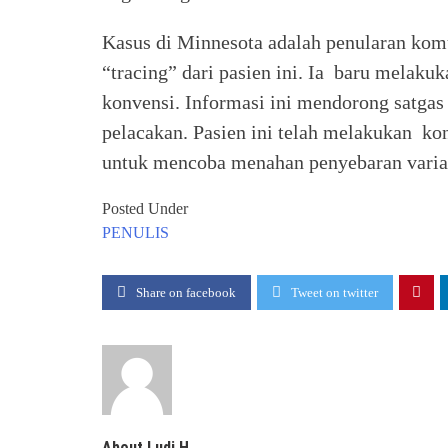
Kasus di Minnesota adalah penularan komu
“tracing” dari pasien ini. Ia baru melaku
konvensi. Informasi ini mendorong satgas
pelacakan. Pasien ini telah melakukan kon
untuk mencoba menahan penyebaran vari
Posted Under
PENULIS
Share on facebook
Tweet on twitter
About Ludi H