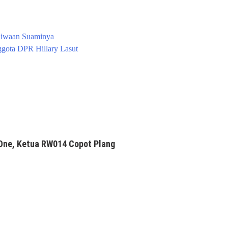
ejiwaan Suaminya
ota DPR Hillary Lasut
One, Ketua RW014 Copot Plang