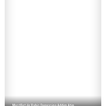
MostBet ile Bahis Dunyasina Addim Atin