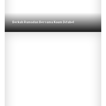
Berkah Ramadan Bersama Kaum Difabel