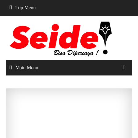
Skip
Top Menu
to
content
Main Menu