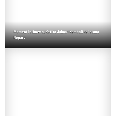
Moment Istimewa, Ketika Jokowi Kembali ke Istana
Negara