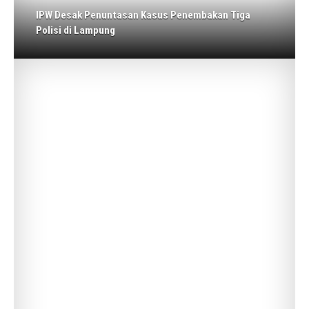
IPW Desak Penuntasan Kasus Penembakan Tiga
Polisi di Lampung