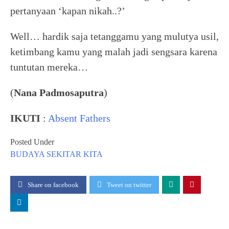
pertanyaan ‘kapan nikah..?’
Well… hardik saja tetanggamu yang mulutya usil,
ketimbang kamu yang malah jadi sengsara karena
tuntutan mereka…
(
Nana Padmosaputra
)
IKUTI
:
Absent Fathers
Posted Under
BUDAYA
SEKITAR KITA
Share on facebook
Tweet on twitter