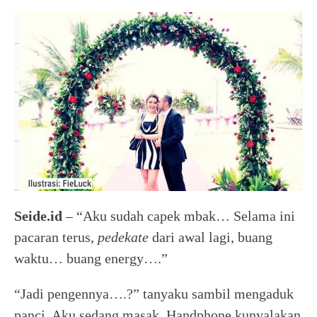
Seide.id
– “Aku sudah capek mbak… Selama ini
pacaran terus,
pedekate
dari awal lagi, buang
waktu… buang energy….”
“Jadi pengennya….?” tanyaku sambil mengaduk
panci. Aku sedang masak. Handphone kunyalakan