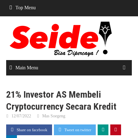
Skip
Top Menu
to
content
Main Menu
21% Investor AS Membeli
Cryptocurrency Secara Kredit
12/07/2022
Mas Soegeng
Share on facebook
Tweet on twitter