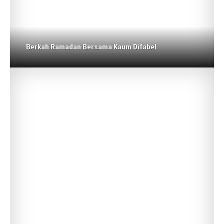
Berkah Ramadan Bersama Kaum Difabel