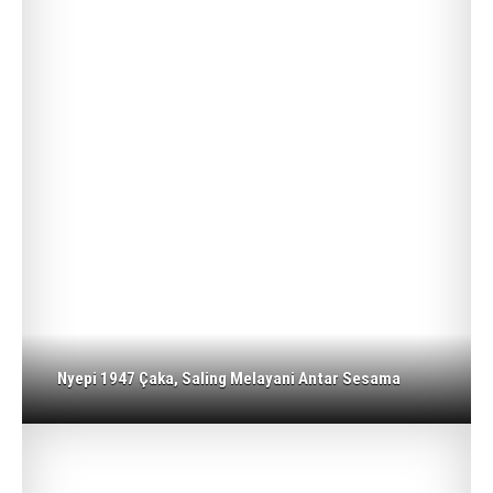
Nyepi 1947 Çaka, Saling Melayani Antar Sesama