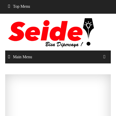
Skip
Top Menu
to
content
Main Menu