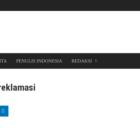
ITA
PENULIS INDONESIA
REDAKSI
ireklamasi