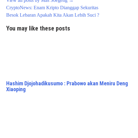
View all posts by Mas Soegeng
→
Post
CryptoNews: Enam Kripto Dianggap Sekuritas
navigation
Besok Lebaran Apakah Kita Akan Lebih Suci ?
You may like these posts
Hashim Djojohadikusumo : Prabowo akan Meniru Deng
Xiaoping