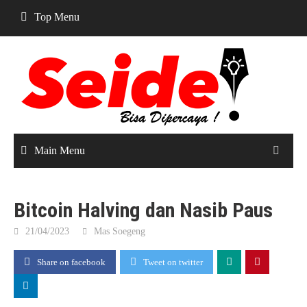
Skip
Top Menu
to
content
Main Menu
Bitcoin Halving dan Nasib Paus
21/04/2023
Mas Soegeng
Share on facebook
Tweet on twitter