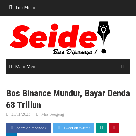
Skip
Top Menu
to
content
Main Menu
Bos Binance Mundur, Bayar Denda
68 Triliun
23/11/2023
Mas Soegeng
Share on facebook
Tweet on twitter