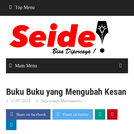
Skip
Top Menu
to
content
Main Menu
Buku Buku yang Mengubah Kesan
17/07/2024
Supriyanto Martosuwito
Share on facebook
Tweet on twitter