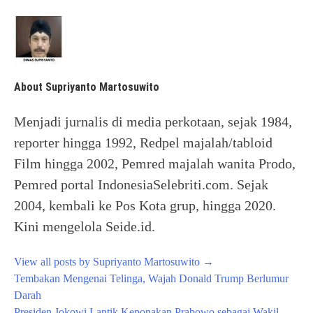
About Supriyanto Martosuwito
Menjadi jurnalis di media perkotaan, sejak 1984,
reporter hingga 1992, Redpel majalah/tabloid
Film hingga 2002, Pemred majalah wanita Prodo,
Pemred portal IndonesiaSelebriti.com. Sejak
2004, kembali ke Pos Kota grup, hingga 2020.
Kini mengelola Seide.id.
View all posts by Supriyanto Martosuwito
→
Post
Tembakan Mengenai Telinga, Wajah Donald Trump Berlumur
navigation
Darah
Presiden Jokowi Lantik Keponakan Prabowo sebagai Wakil