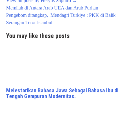
View all posts by Heryus Saputro
→
Post
Memilah di Antara Arab UEA dan Arab Puritan
navigation
Pengebom ditangkap, Mendagri Turkiye : PKK di Balik
Serangan Teror Istanbul
You may like these posts
Melestarikan Bahasa Jawa Sebagai Bahasa Ibu di
Tengah Gempuran Modernitas.