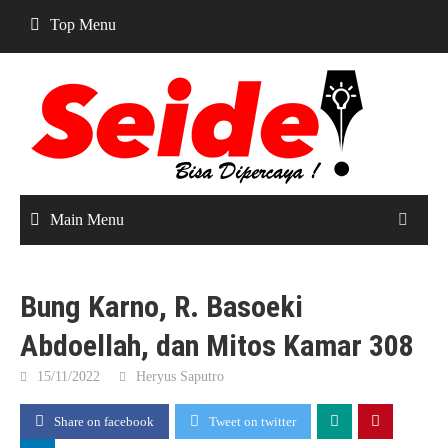
Skip
Top Menu
to
content
Main Menu
Bung Karno, R. Basoeki
Abdoellah, dan Mitos Kamar 308
15/11/2022
Heryus Saputro
Share on facebook
Tweet on twitter