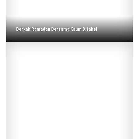
Berkah Ramadan Bersama Kaum Difabel