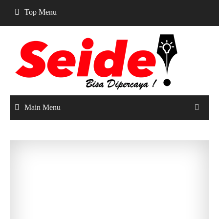
Skip
Top Menu
to
content
Main Menu