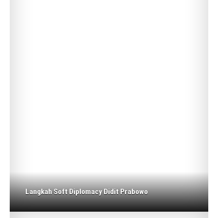
Langkah Soft Diplomacy Didit Prabowo