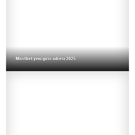
Mostbet yeni giris adresi 2025