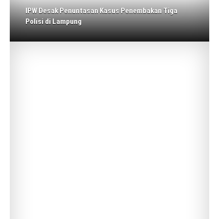
IPW Desak Penuntasan Kasus Penembakan Tiga
Polisi di Lampung