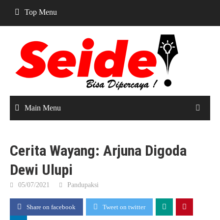
Skip
Top Menu
to
content
Main Menu
Cerita Wayang: Arjuna Digoda
Dewi Ulupi
05/07/2021
Pandupaksi
Share on facebook
Tweet on twitter