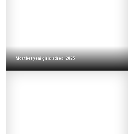
Mostbet yeni giris adresi 2025