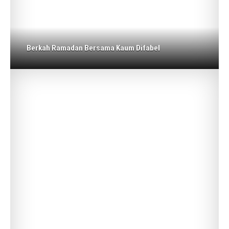
Berkah Ramadan Bersama Kaum Difabel