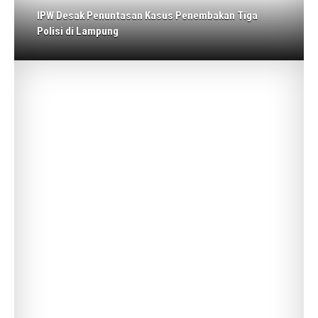
IPW Desak Penuntasan Kasus Penembakan Tiga
Polisi di Lampung