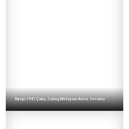
Nyepi 1947 Çaka, Saling Melayani Antar Sesama