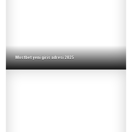
Mostbet yeni giris adresi 2025