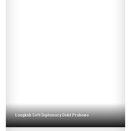
Langkah Soft Diplomacy Didit Prabowo