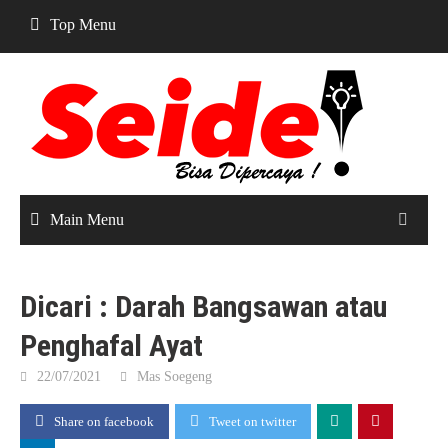
Skip
Top Menu
to
content
Main Menu
Dicari : Darah Bangsawan atau
Penghafal Ayat
22/07/2021
Mas Soegeng
Share on facebook
Tweet on twitter