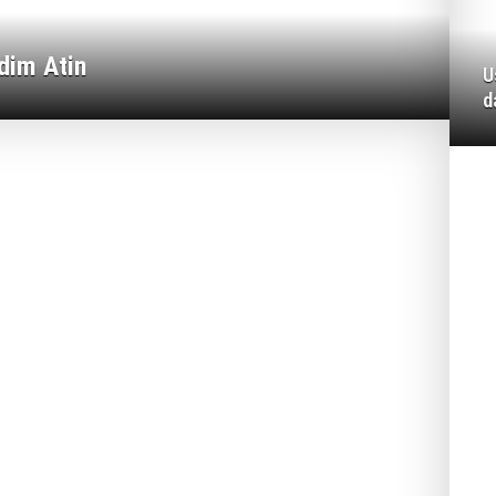
dim Atin
U
d