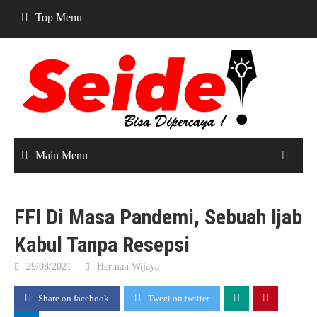
Skip
Top Menu
to
content
Main Menu
FFI Di Masa Pandemi, Sebuah Ijab
Kabul Tanpa Resepsi
29/08/2021
Herman Wijaya
Share on facebook
Tweet on twitter