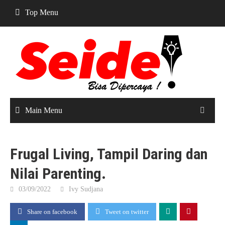
Skip
Top Menu
to
content
Main Menu
Frugal Living, Tampil Daring dan
Nilai Parenting.
03/09/2022
Ivy Sudjana
Share on facebook
Tweet on twitter