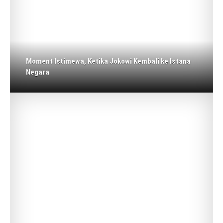
Moment Istimewa, Ketika Jokowi Kembali ke Istana
Negara