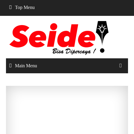
Skip
Top Menu
to
content
Main Menu