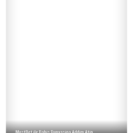
MostBet ile Bahis Dunyasina Addim Atin