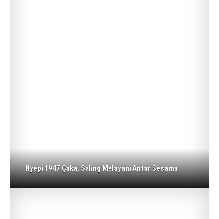
Nyepi 1947 Çaka, Saling Melayani Antar Sesama