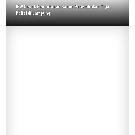
IPW Desak Penuntasan Kasus Penembakan Tiga
Polisi di Lampung