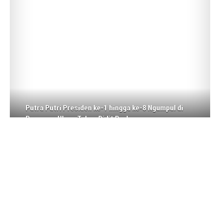
Putra Putri Presiden ke-1 hingga ke-8 Ngumpul di
Perayaan Ulang Tahun Didit Prabowo