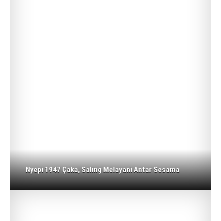
Nyepi 1947 Çaka, Saling Melayani Antar Sesama