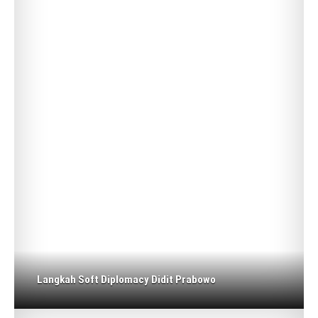
Langkah Soft Diplomacy Didit Prabowo