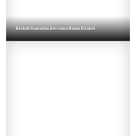
Berkah Ramadan Bersama Kaum Difabel