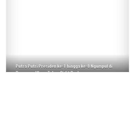
Putra Putri Presiden ke-1 hingga ke-8 Ngumpul di
Perayaan Ulang Tahun Didit Prabowo