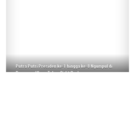
Putra Putri Presiden ke-1 hingga ke-8 Ngumpul di
Perayaan Ulang Tahun Didit Prabowo