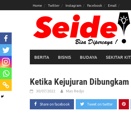
Skip
Home
Twitter
Instagram
Facebook
Email
to
content
BERITA
BISNIS
BUDAYA
SEKITAR KI
Ketika Kejujuran Dibungkam
30/07/2022
Mas Redjo
Share on facebook
Tweet on twitter