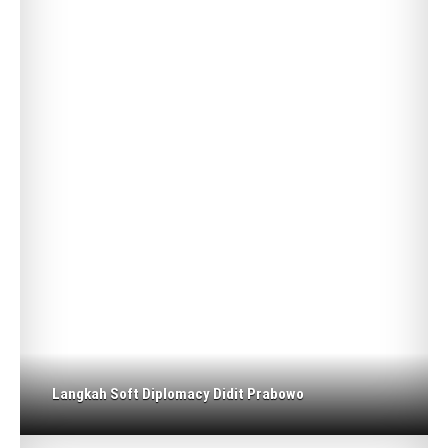
Langkah Soft Diplomacy Didit Prabowo