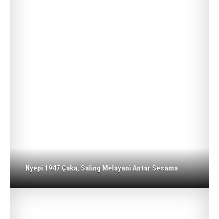
Nyepi 1947 Çaka, Saling Melayani Antar Sesama