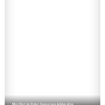
MostBet ile Bahis Dunyasina Addim Atin