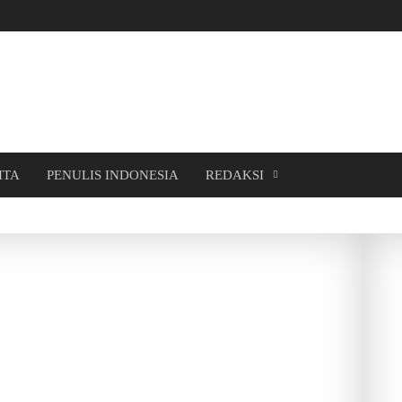
ITA
PENULIS INDONESIA
REDAKSI