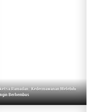
ketsa Ramadan : Kedermawanan Melebihi
ngin Berhembus