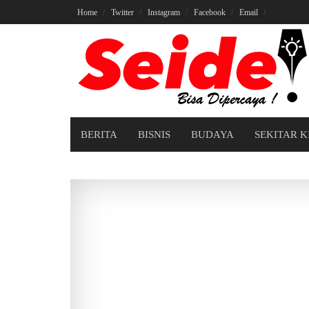
Skip
Home
Twitter
Instagram
Facebook
Email
to
content
BERITA
BISNIS
BUDAYA
SEKITAR K