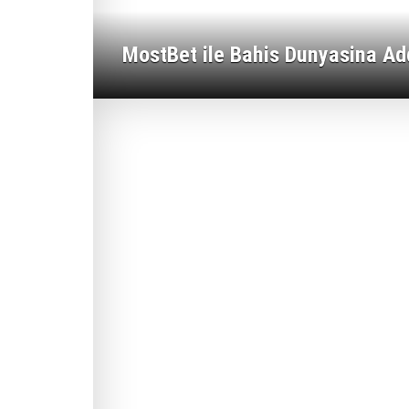
MostBet ile Bahis Dunyasina Ad