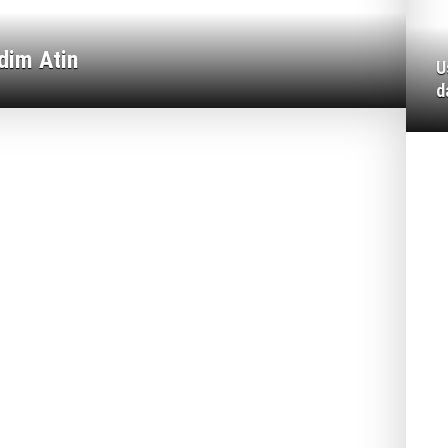
dim Atin
U
d