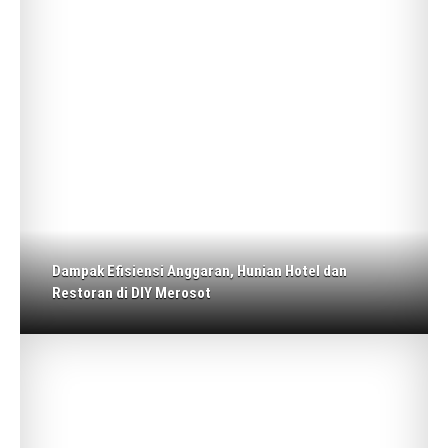
Dampak Efisiensi Anggaran, Hunian Hotel dan
Restoran di DIY Merosot