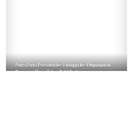
Putra Putri Presiden ke-1 hingga ke-8 Ngumpul di
Perayaan Ulang Tahun Didit Prabowo