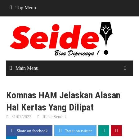
Skip
Top Menu
to
content
Main Menu
Komnas HAM Jelaskan Alasan
Hal Kertas Yang Dilipat
31/07/2022
Ricke Senduk
Share on facebook
Tweet on twitter