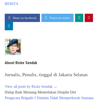
BERITA
Share on facebook
Tweet on twitter
About Ricke Senduk
Jurnalis, Penulis, tinggal di Jakarta Selatan
View all posts by Ricke Senduk
→
Post
Hidup Baik Memang Memerlukan Disiplin Diri
navigation
Pengacara Brigadir J Diminta Tidak Memperkeruh Suasana