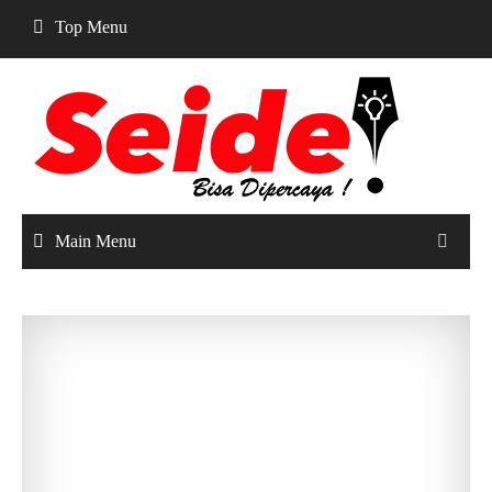
Skip
Top Menu
to
content
Main Menu