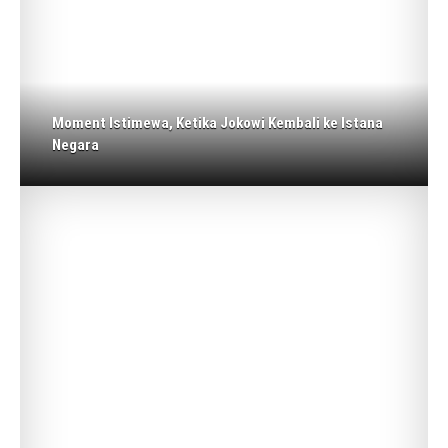
Moment Istimewa, Ketika Jokowi Kembali ke Istana
Negara