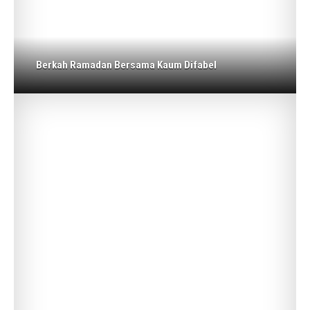
Berkah Ramadan Bersama Kaum Difabel