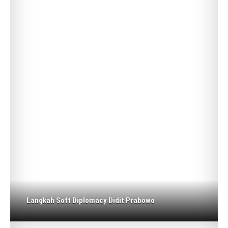
Langkah Soft Diplomacy Didit Prabowo