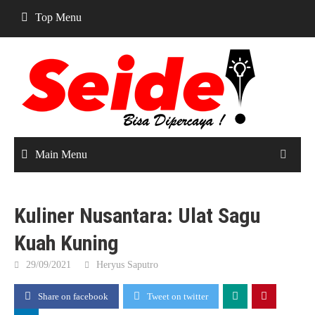
Skip
Top Menu
to
content
Main Menu
Kuliner Nusantara: Ulat Sagu
Kuah Kuning
29/09/2021
Heryus Saputro
Share on facebook
Tweet on twitter