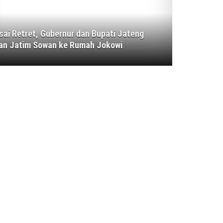
sai Retret, Gubernur dan Bupati Jateng
an Jatim Sowan ke Rumah Jokowi