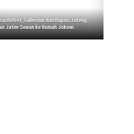
sai Retret, Gubernur dan Bupati Jateng
an Jatim Sowan ke Rumah Jokowi