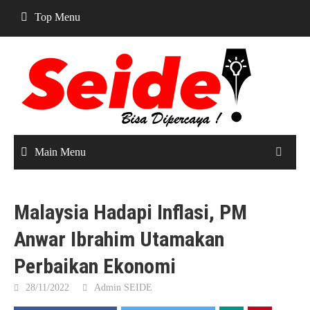
Skip
Top Menu
to
content
Main Menu
Malaysia Hadapi Inflasi, PM
Anwar Ibrahim Utamakan
Perbaikan Ekonomi
28/11/2022
Admin SEIDE