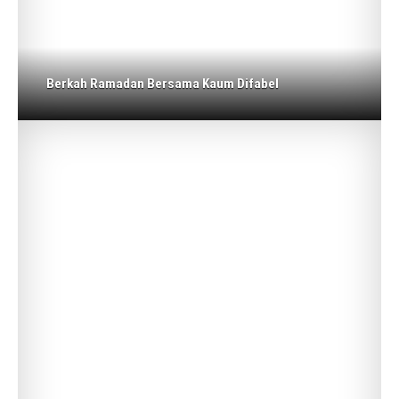
Berkah Ramadan Bersama Kaum Difabel