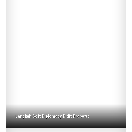
Langkah Soft Diplomacy Didit Prabowo