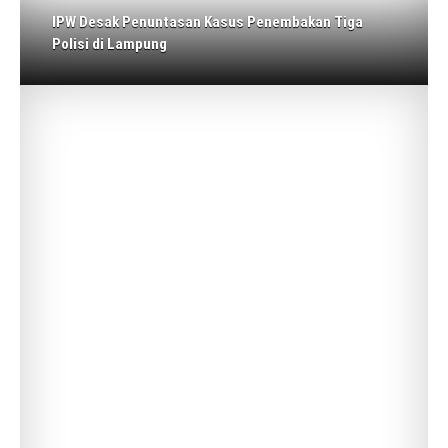
IPW Desak Penuntasan Kasus Penembakan Tiga
Polisi di Lampung