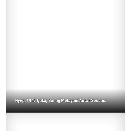
Nyepi 1947 Çaka, Saling Melayani Antar Sesama