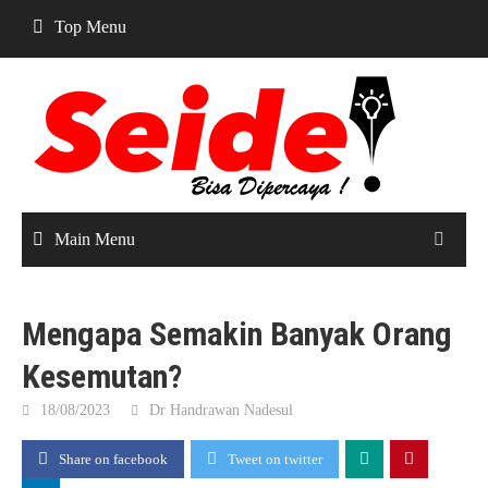
Skip
Top Menu
to
content
Main Menu
Mengapa Semakin Banyak Orang
Kesemutan?
18/08/2023
Dr Handrawan Nadesul
Share on facebook
Tweet on twitter