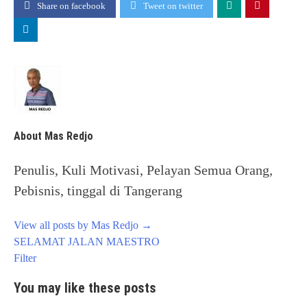
Share on facebook
Tweet on twitter
About Mas Redjo
Penulis, Kuli Motivasi, Pelayan Semua Orang,
Pebisnis, tinggal di Tangerang
View all posts by Mas Redjo
→
Post
SELAMAT JALAN MAESTRO
navigation
Filter
You may like these posts