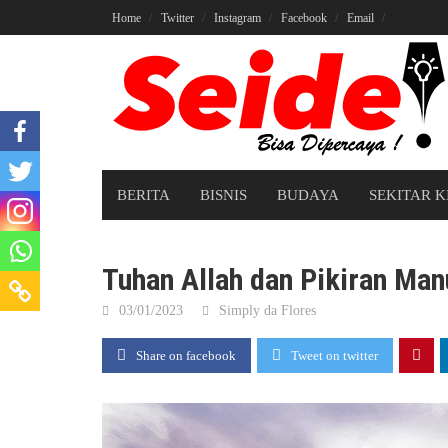
Skip
Home
Twitter
Instagram
Facebook
Email
to
content
BERITA
BISNIS
BUDAYA
SEKITAR K
Tuhan Allah dan Pikiran Man
03/01/2023
Simply da Flores
Share on facebook
Tweet on twitter