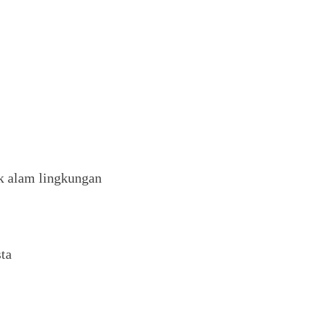
k alam lingkungan
sta