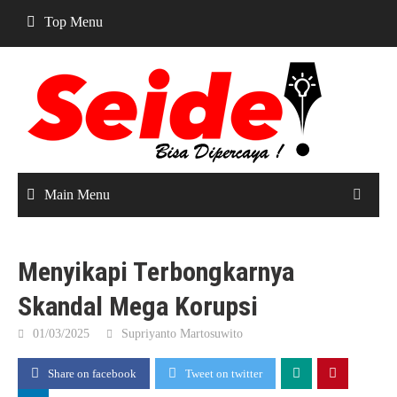
Skip
Top Menu
to
content
Main Menu
Menyikapi Terbongkarnya
Skandal Mega Korupsi
01/03/2025
Supriyanto Martosuwito
Share on facebook
Tweet on twitter