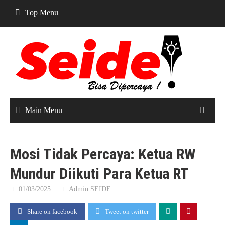
Skip
Top Menu
to
content
Main Menu
Mosi Tidak Percaya: Ketua RW
Mundur Diikuti Para Ketua RT
01/03/2025
Admin SEIDE
Share on facebook
Tweet on twitter