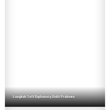
Langkah Soft Diplomacy Didit Prabowo