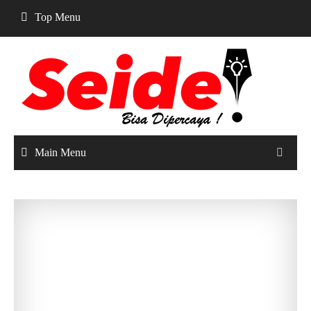
Skip
Top Menu
to
content
Main Menu