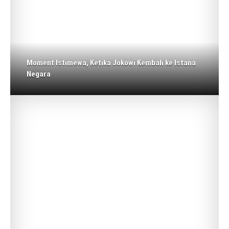
Moment Istimewa, Ketika Jokowi Kembali ke Istana
Negara