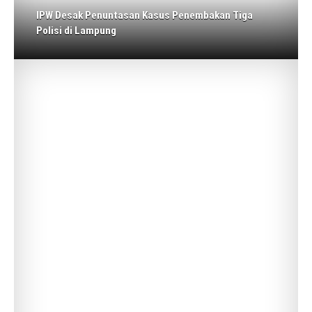
IPW Desak Penuntasan Kasus Penembakan Tiga
Polisi di Lampung