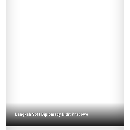
Langkah Soft Diplomacy Didit Prabowo