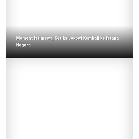
Moment Istimewa, Ketika Jokowi Kembali ke Istana
Negara