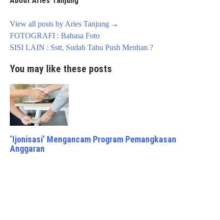
About Aries Tanjung
View all posts by Aries Tanjung
→
Post
FOTOGRAFI : Bahasa Foto
navigation
SISI LAIN : Sstt, Sudah Tahu Push Menhan ?
You may like these posts
‘Ijonisasi’ Mengancam Program Pemangkasan
Anggaran