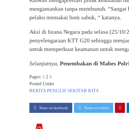
Ridwan mengapresiasi pihak keamanan ba
mengamankan tanpa membunuh. “Sangat bera
pelaku memakai bom sabuk, “ katanya.
Aksi di Istana Negara pada selasa (25/10/2
penyelengaraan KTT G20 sehingga menjadi 
untuk memperkuat keamanan untuk mengata
Selanjutnya,
Penembakan di Mabes Polr
Pages:
1
2
3
Posted Under
BERITA
PENULIS
SEKITAR KITA
Share on facebook
Tweet on twitter