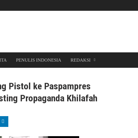
ITA
PENULIS INDONESIA
REDAKSI
ng Pistol ke Paspampres
sting Propaganda Khilafah